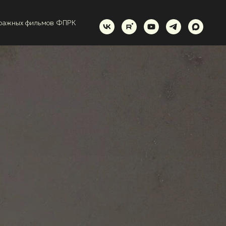
тражных фильмов ФПРК