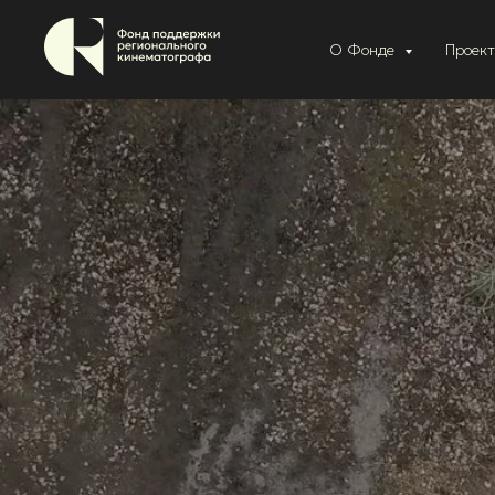
О Фонде
Проек