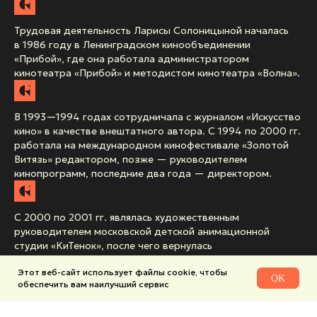
Трудовая деятельность Ларисы Солоницыной началась
в 1986 году в Ленинградском кинообъединении
«Прибой», где она работала администратором
кинотеатра «Прибой» и методистом кинотеатра «Волна».
В 1993—1994 годах сотрудничала с журналом «Искусство
кино» в качестве внештатного автора. С 1994 по 2000 гг.
работала на международном кинофестивале «Золотой
Витязь» редактором, позже — руководителем
кинопрограмм, последние два года — директором.
С 2000 по 2001 гг. являлась художественным
руководителем московской детской анимационной
студии «КиТенок», после чего вернулась
к административной деятельности в качестве директора
Этот веб-сайт использует файлы cookie, чтобы
кинотеатра «Америка-Синема» в гостинице «Radisson
OK
обеспечить вам наилучший сервис
Славянская» (октябрь 2001 — декабрь 2005 гг.).