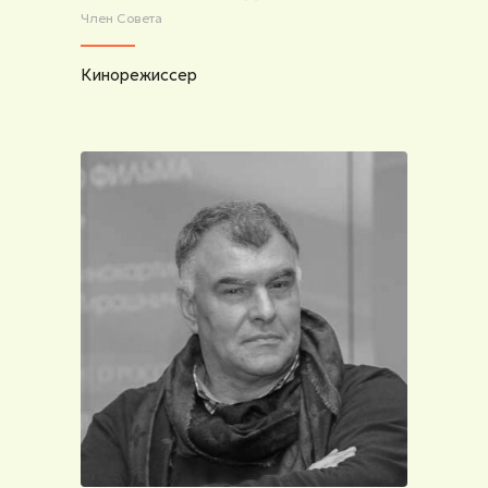
Член Совета
Кинорежиссер