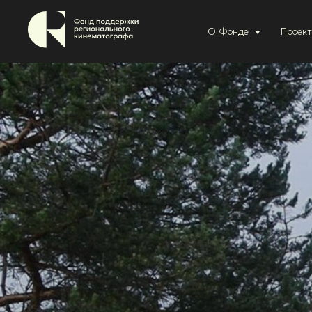
О Фонде
Проек