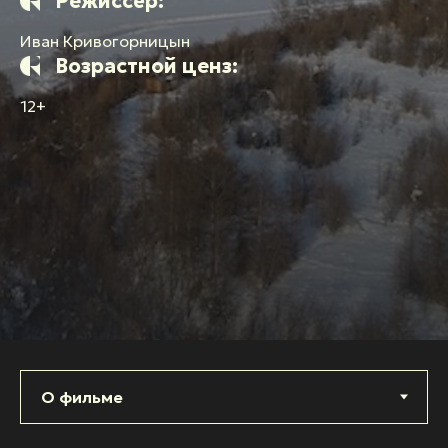
Режиссёр:
Иван Кривогорницын
Возрастной ценз:
12+